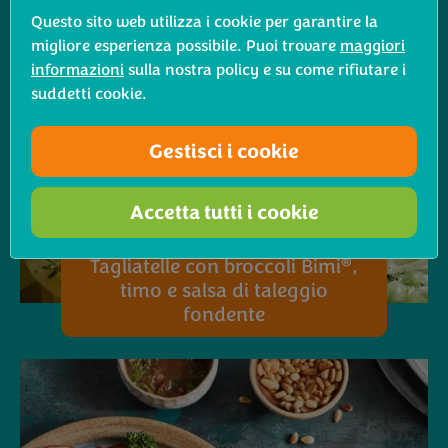
Questo sito web utilizza i cookie per garantire la
migliore esperienza possibile. Puoi trovare
maggiori
informazioni
sulla nostra policy e su come rifiutare i
suddetti cookie.
Gestisci i cookie
Accetta tutti i cookie
®
Tagliatelle con broccoli Bimi
,
timo e salsa di taleggio
fondente