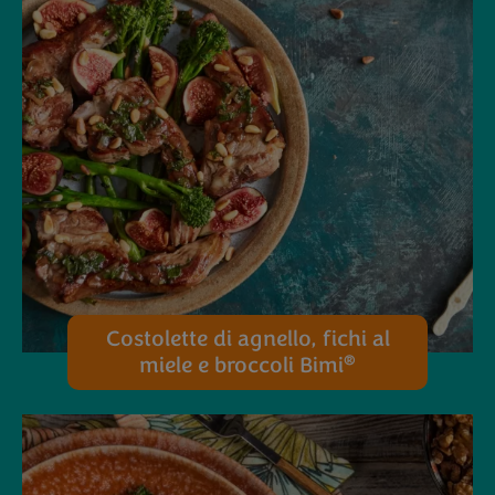
Costolette di agnello, fichi al
®
miele e broccoli Bimi