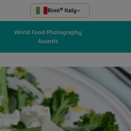
®
Bimi
Italy
o
World Food Photography
Awards