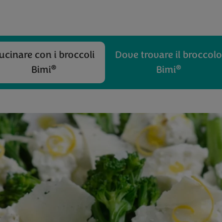
ucinare con i broccoli
Dove trovare il broccol
®
®
Bimi
Bimi