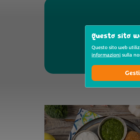
Questo sito we
Questo sito web utiliz
informazioni
sulla no
Gesti