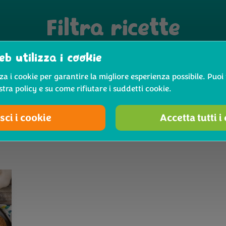
Filtra ricette
b utilizza i cookie
Starters
Mostra
za i cookie per garantire la migliore esperienza possibile. Puo
stra policy e su come rifiutare i suddetti cookie.
sci i cookie
Accetta tutti i