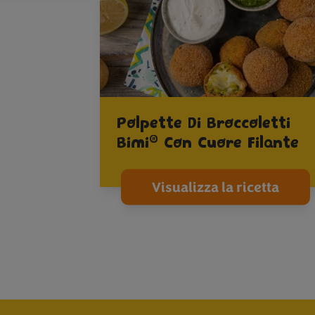
Polpette Di Broccoletti
®
Bimi
Con Cuore Filante
Visualizza la ricetta