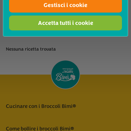
Gourmet
Gestisci i cookie
Mostra risultati
Recepten
Accetta tutti i cookie
Nessuna ricetta trovata
Cucinare con i Broccoli Bimi®
Come bollire i broccoli Bimi®